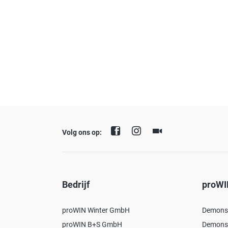
Volg ons op:
Bedrijf
proWI
proWIN Winter GmbH
Demonst
proWIN B+S GmbH
Demonst