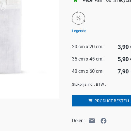
Vezel van 100 % recycl
Badkamer
P
Waskracht
C
win-i
S
Legenda
Outdoor
H
3,90 
20 cm x 20 cm:
Auto
G
5,90 
35 cm x 45 cm:
Huisdier
Y
E
7,90 
40 cm x 60 cm:
Stukprijs incl . BTW .
PRODUCT BESTELL
email
facebook
Delen: