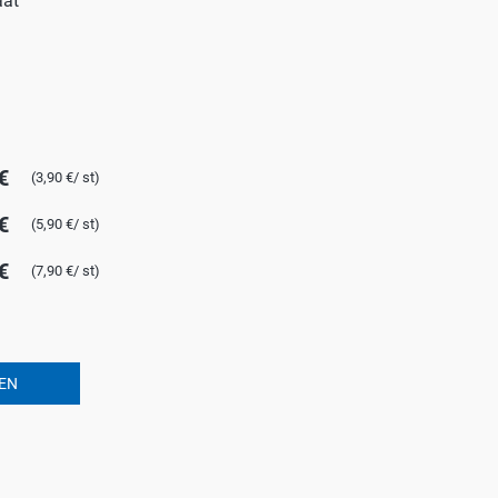
aat
ROTECT & CARE
OMPACT
OMESHINE
AIR
€
(3,90 €/ st)
euren
€
OURDAY
(5,90 €/ st)
SSENTIALS
€
(7,90 €/ st)
EN