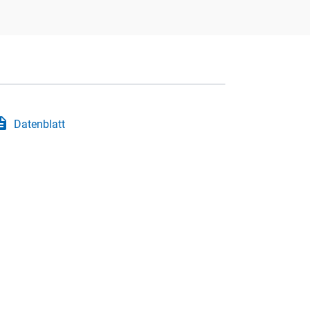
iption
Datenblatt