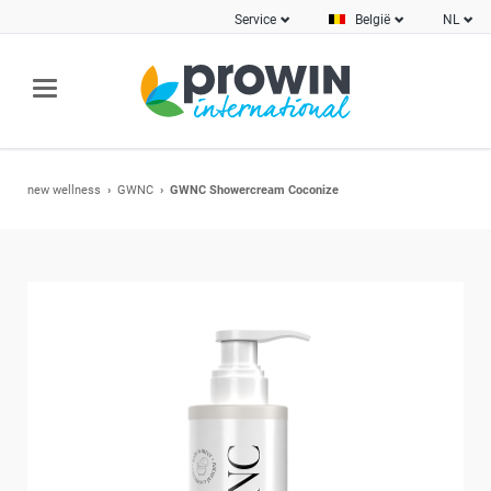
Service
België
NL
new wellness
GWNC
GWNC Showercream Coconize