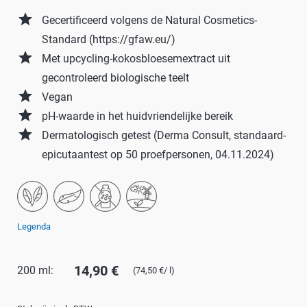
grade
Gecertificeerd volgens de Natural Cosmetics-
Standard (https://gfaw.eu/)
grade
Met upcycling-kokosbloesemextract uit
gecontroleerd biologische teelt
grade
Vegan
grade
pH-waarde in het huidvriendelijke bereik
grade
Dermatologisch getest (Derma Consult, standaard-
epicutaantest op 50 proefpersonen, 04.11.2024)
Legenda
14,90 €
200 ml:
(74,50 €/ l)