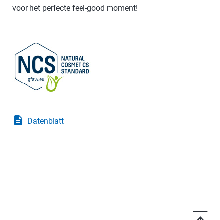
voor het perfecte feel-good moment!
description
Datenblatt