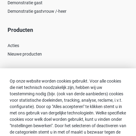
Demonstratie gast
Demonstratie gastvrouw /-heer
Producten
Acties
Nieuwe producten
Contact
Op onze website worden cookies gebruikt. Voor alle cookies
die niet technisch noodzakelijk zijn, hebben wij uw
Consulent zoeken
toestemming nodig (bijv. (ook van derde aanbieders) cookies
Contact met proWIN
voor statistische doeleinden, tracking, analyse, reclame, i.v.t.
Service-FAQ
configuratie). Door op "Alles accepteren" te klikken stemt u in
met ons gebruik van dergelijke technologieën. Welke specifieke
cookies voor welk doel worden gebruikt, kunt u vinden onder
"Instellingen bewerken". Door het selecteren of deactiveren van
de categorieën stemt u in met of maakt u bezwaar tegen de