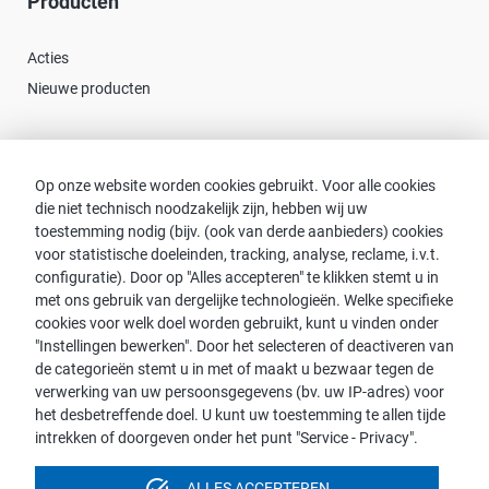
Producten
Acties
Nieuwe producten
Contact
Op onze website worden cookies gebruikt. Voor alle cookies
die niet technisch noodzakelijk zijn, hebben wij uw
Consulent zoeken
toestemming nodig (bijv. (ook van derde aanbieders) cookies
Contact met proWIN
voor statistische doeleinden, tracking, analyse, reclame, i.v.t.
Service-FAQ
configuratie). Door op "Alles accepteren" te klikken stemt u in
met ons gebruik van dergelijke technologieën. Welke specifieke
cookies voor welk doel worden gebruikt, kunt u vinden onder
"Instellingen bewerken". Door het selecteren of deactiveren van
de categorieën stemt u in met of maakt u bezwaar tegen de
Opmerking:
verwerking van uw persoonsgegevens (bv. uw IP-adres) voor
het desbetreffende doel. U kunt uw toestemming te allen tijde
Voor de leesbaarheid wordt de mannelijke vorm gebruikt. Dit
intrekken of doorgeven onder het punt "Service - Privacy".
impliceert echter geen discriminatie, maar dient in het kader van
de taalkundige vereenvoudiging als genderneutraal beschouwd
task_alt
ALLES ACCEPTEREN