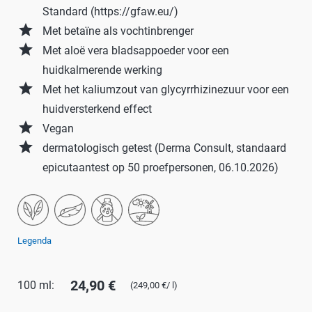
Standard (https://gfaw.eu/)
grade
Met betaïne als vochtinbrenger
grade
Met aloë vera bladsappoeder voor een
huidkalmerende werking
grade
Met het kaliumzout van glycyrrhizinezuur voor een
huidversterkend effect
grade
Vegan
grade
dermatologisch getest (Derma Consult, standaard
epicutaantest op 50 proefpersonen, 06.10.2026)
Legenda
24,90 €
100 ml:
(249,00 €/ l)