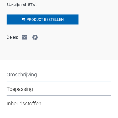
Stukprijs incl . BTW .
PRODUCT BESTELLEN
email
facebook
Delen:
Omschrijving
Toepassing
Inhoudsstoffen