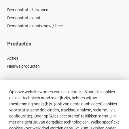
Demonstratie bijwonen
Demonstratie gast
Demonstratie gastvrouw /-heer
Producten
Acties
Nieuwe producten
Contact
Op onze website worden cookies gebruikt. Voor alle cookies
die niet technisch noodzakelijk zijn, hebben wij uw
Consulent zoeken
toestemming nodig (bijv. (ook van derde aanbieders) cookies
Contact met proWIN
voor statistische doeleinden, tracking, analyse, reclame, i.v.t.
Service-FAQ
configuratie). Door op "Alles accepteren" te klikken stemt u in
met ons gebruik van dergelijke technologieën. Welke specifieke
cookies voor welk doel worden gebruikt, kunt u vinden onder