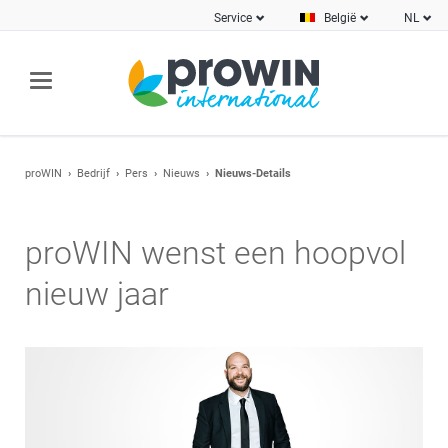
Service
België
NL
proWIN
Bedrijf
Pers
Nieuws
Nieuws-Details
proWIN wenst een hoopvol
nieuw jaar