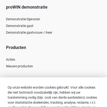
proWIN demonstratie
Demonstratie bijwonen
Demonstratie gast
Demonstratie gastvrouw /-heer
Producten
Acties
Nieuwe producten
Contact
Op onze website worden cookies gebruikt. Voor alle cookies
die niet technisch noodzakelijk zijn, hebben wij uw
Consulent zoeken
toestemming nodig (bijv. (ook van derde aanbieders) cookies
Contact met proWIN
voor statistische doeleinden, tracking, analyse, reclame, i.v.t.
Service-FAQ