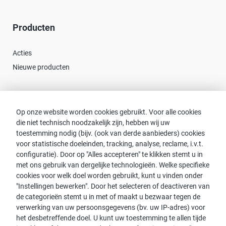
Producten
Acties
Nieuwe producten
Contact
Op onze website worden cookies gebruikt. Voor alle cookies
die niet technisch noodzakelijk zijn, hebben wij uw
Consulent zoeken
toestemming nodig (bijv. (ook van derde aanbieders) cookies
Contact met proWIN
voor statistische doeleinden, tracking, analyse, reclame, i.v.t.
Service-FAQ
configuratie). Door op "Alles accepteren" te klikken stemt u in
met ons gebruik van dergelijke technologieën. Welke specifieke
cookies voor welk doel worden gebruikt, kunt u vinden onder
"Instellingen bewerken". Door het selecteren of deactiveren van
de categorieën stemt u in met of maakt u bezwaar tegen de
Opmerking:
verwerking van uw persoonsgegevens (bv. uw IP-adres) voor
het desbetreffende doel. U kunt uw toestemming te allen tijde
Voor de leesbaarheid wordt de mannelijke vorm gebruikt. Dit