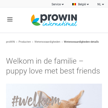
Service
België
NL
proWIN
Producten
Wetenswaardigheden
Wetenswaardigheden-details
Welkom in de familie –
puppy love met best friends