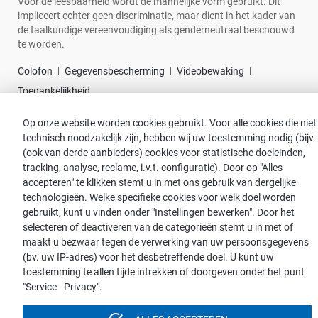
Voor de leesbaarheid wordt de mannelijke vorm gebruikt. Dit
impliceert echter geen discriminatie, maar dient in het kader van
de taalkundige vereenvoudiging als genderneutraal beschouwd
te worden.
Colofon
Gegevensbescherming
Videobewaking
Toegankelijkheid
Op onze website worden cookies gebruikt. Voor alle cookies die niet
© 2026 proWIN international
technisch noodzakelijk zijn, hebben wij uw toestemming nodig (bijv.
(ook van derde aanbieders) cookies voor statistische doeleinden,
tracking, analyse, reclame, i.v.t. configuratie). Door op "Alles
accepteren" te klikken stemt u in met ons gebruik van dergelijke
technologieën. Welke specifieke cookies voor welk doel worden
gebruikt, kunt u vinden onder "Instellingen bewerken". Door het
selecteren of deactiveren van de categorieën stemt u in met of
maakt u bezwaar tegen de verwerking van uw persoonsgegevens
(bv. uw IP-adres) voor het desbetreffende doel. U kunt uw
toestemming te allen tijde intrekken of doorgeven onder het punt
"Service - Privacy".