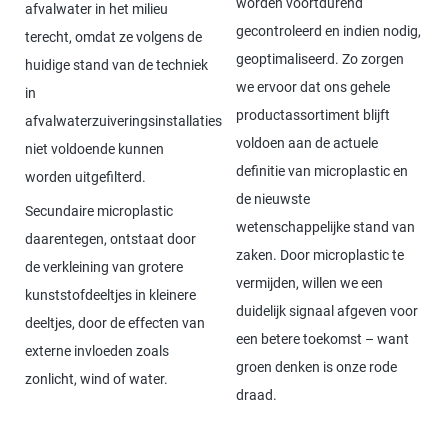
worden voortdurend
afvalwater in het milieu
gecontroleerd en indien nodig,
terecht, omdat ze volgens de
geoptimaliseerd. Zo zorgen
huidige stand van de techniek
we ervoor dat ons gehele
in
productassortiment blijft
afvalwaterzuiveringsinstallaties
voldoen aan de actuele
niet voldoende kunnen
definitie van microplastic en
worden uitgefilterd.
de nieuwste
Secundaire microplastic
wetenschappelijke stand van
daarentegen, ontstaat door
zaken. Door microplastic te
de verkleining van grotere
vermijden, willen we een
kunststofdeeltjes in kleinere
duidelijk signaal afgeven voor
deeltjes, door de effecten van
een betere toekomst – want
externe invloeden zoals
groen denken is onze rode
zonlicht, wind of water.
draad.