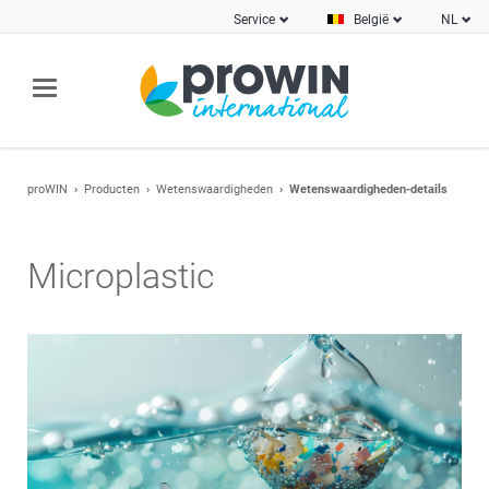
Service
België
NL
proWIN
Producten
Wetenswaardigheden
Wetenswaardigheden-details
Microplastic