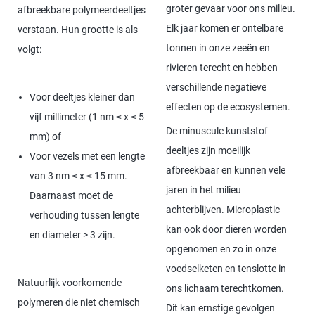
groter gevaar voor ons milieu.
afbreekbare polymeerdeeltjes
Elk jaar komen er ontelbare
verstaan. Hun grootte is als
tonnen in onze zeeën en
volgt:
rivieren terecht en hebben
verschillende negatieve
Voor deeltjes kleiner dan
effecten op de ecosystemen.
vijf millimeter (1 nm ≤ x ≤ 5
De minuscule kunststof
mm) of
deeltjes zijn moeilijk
Voor vezels met een lengte
afbreekbaar en kunnen vele
van 3 nm ≤ x ≤ 15 mm.
jaren in het milieu
Daarnaast moet de
achterblijven. Microplastic
verhouding tussen lengte
kan ook door dieren worden
en diameter > 3 zijn.
opgenomen en zo in onze
voedselketen en tenslotte in
Natuurlijk voorkomende
ons lichaam terechtkomen.
polymeren die niet chemisch
Dit kan ernstige gevolgen