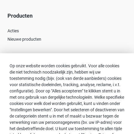
Producten
Acties
Nieuwe producten
Contact
Op onze website worden cookies gebruikt. Voor alle cookies
die niet technisch noodzakelijk zijn, hebben wij uw
Consulent zoeken
toestemming nodig (bijv. (ook van derde aanbieders) cookies
Contact met proWIN
voor statistische doeleinden, tracking, analyse, reclame, i.v.t.
Service-FAQ
configuratie). Door op "Alles accepteren" te klikken stemt u in
met ons gebruik van dergelijke technologieën. Welke specifieke
cookies voor welk doel worden gebruikt, kunt u vinden onder
"Instellingen bewerken". Door het selecteren of deactiveren van
de categorieën stemt u in met of maakt u bezwaar tegen de
Opmerking:
verwerking van uw persoonsgegevens (bv. uw IP-adres) voor
het desbetreffende doel. U kunt uw toestemming te allen tijde
Voor de leesbaarheid wordt de mannelijke vorm gebruikt. Dit