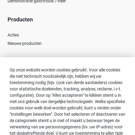
Demonstratie gastvrouw /-heer
Producten
Acties
Nieuwe producten
Contact
Op onze website worden cookies gebruikt. Voor alle cookies
die niet technisch noodzakelijk zijn, hebben wij uw
Consulent zoeken
toestemming nodig (bijv. (ook van derde aanbieders) cookies
Contact met proWIN
voor statistische doeleinden, tracking, analyse, reclame, i.v.t.
Service-FAQ
configuratie). Door op "Alles accepteren" te klikken stemt u in
met ons gebruik van dergelijke technologieën. Welke specifieke
cookies voor welk doel worden gebruikt, kunt u vinden onder
"Instellingen bewerken". Door het selecteren of deactiveren van
de categorieën stemt u in met of maakt u bezwaar tegen de
Opmerking:
verwerking van uw persoonsgegevens (bv. uw IP-adres) voor
het desbetreffende doel. U kunt uw toestemming te allen tijde