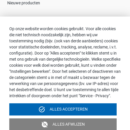
Nieuwe producten
Contact
Op onze website worden cookies gebruikt. Voor alle cookies
die niet technisch noodzakelijk zijn, hebben wij uw
Consulent zoeken
toestemming nodig (bijv. (ook van derde aanbieders) cookies
Contact met proWIN
voor statistische doeleinden, tracking, analyse, reclame, i.v.t.
Service-FAQ
configuratie). Door op "Alles accepteren" te klikken stemt u in
met ons gebruik van dergelijke technologieën. Welke specifieke
cookies voor welk doel worden gebruikt, kunt u vinden onder
"Instellingen bewerken". Door het selecteren of deactiveren van
de categorieën stemt u in met of maakt u bezwaar tegen de
Opmerking:
verwerking van uw persoonsgegevens (bv. uw IP-adres) voor
het desbetreffende doel. U kunt uw toestemming te allen tijde
Voor de leesbaarheid wordt de mannelijke vorm gebruikt. Dit
intrekken of doorgeven onder het punt "Service - Privacy".
impliceert echter geen discriminatie, maar dient in het kader van
de taalkundige vereenvoudiging als genderneutraal beschouwd
task_alt
ALLES ACCEPTEREN
te worden.
Colofon
Gegevensbescherming
Videobewaking
unpublished
ALLES AFWIJZEN
Toegankelijkheid