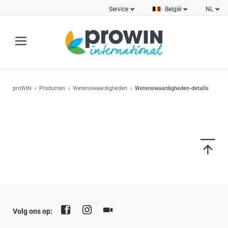
Service
België
NL
proWIN
Producten
Wetenswaardigheden
Wetenswaardigheden-details
Volg ons op: