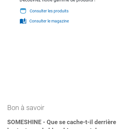
Consulter les produits
auto_stories
Consulter le magazine
Découvrez notre gamme de produits !
Bon à savoir
SOMESHINE - Que se cache-t-il derrière