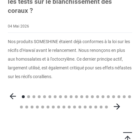
les tests sur le blanchissement des
coraux ?
2
04 Mai 2026
D
a
Nos produits SOMESHINE étaient déjà conformes à la loi sur les
v
récifs d'Hawaï avant le relancement. Nous renonçons en plus
m
aux homosalates et à l'octocrylène. Ce dernier principe actif,
i
largement utilisé, est également critiqué pour ses effets néfastes
j
sur les récifs coralliens.
i
p
e !
g
e