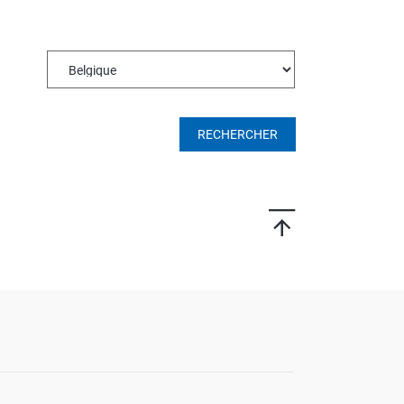
ROTECT & CARE
OMPACT
OMESHINE
AIR
RECHERCHER
arfum
OURDAY
SSENTIALS