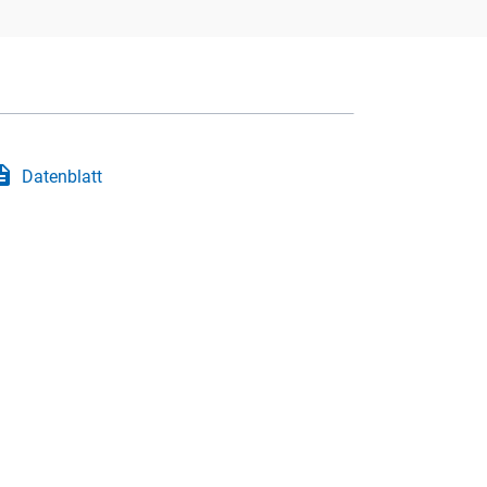
iption
Datenblatt