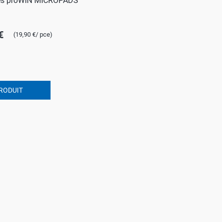
les proWIN MICROPADS
ROTECT & CARE
OMPACT
€
(19,90 €/ pce)
OMESHINE
AIR
arfum
RODUIT
OURDAY
SSENTIALS