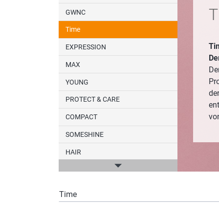
T
GWNC
Time
Ti
EXPRESSION
De
MAX
De
Pr
YOUNG
der
PROTECT & CARE
en
vo
COMPACT
SOMESHINE
HAIR
Düfte
YOURDAY
Time
ESSENTIALS