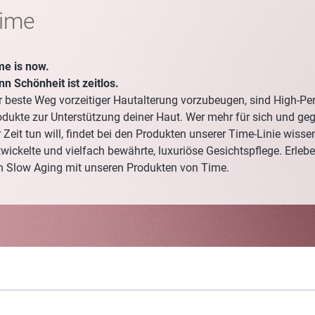
ime
Bad
P
Wäsche
C
me is now.
win-i
S
nn Schönheit ist zeitlos.
Outdoor
H
r beste Weg vorzeitiger Hautalterung vorzubeugen, sind High-P
odukte zur Unterstützung deiner Haut. Wer mehr für sich und ge
Auto
D
 Zeit tun will, findet bei den Produkten unserer Time-Linie wisse
Haustier
Y
twickelte und vielfach bewährte, luxuriöse Gesichtspflege. Erleb
E
n Slow Aging mit unseren Produkten von Time.