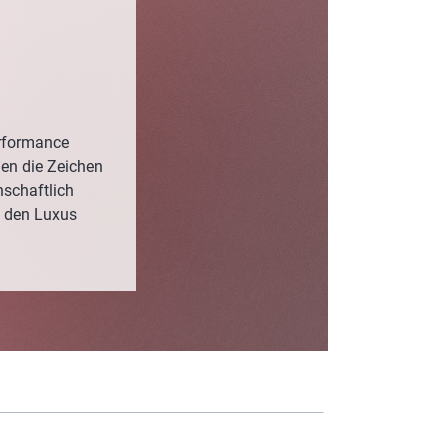
ROTECT & CARE
OMPACT
OMESHINE
AIR
erformance
gen die Zeichen
üfte
nschaftlich
OURDAY
e den Luxus
SSENTIALS