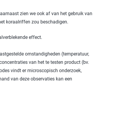
ROTECT & CARE
arnaast zien we ook af van het gebruik van
OMPACT
et koraalriffen zou beschadigen.
OMESHINE
lverblekende effect.
AIR
euren
 vastgestelde omstandigheden (temperatuur,
OURDAY
oncentraties van het te testen product (bv.
odes vindt er microscopisch onderzoek,
SSENTIALS
 hand van deze observaties kan een