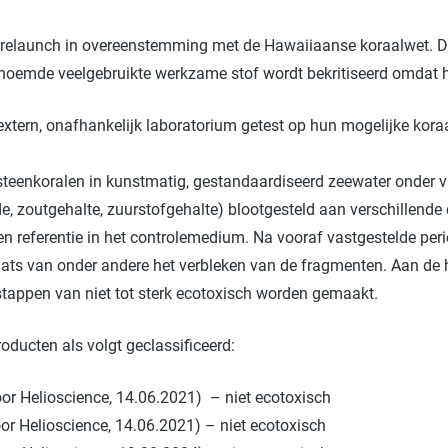
Badkamer
P
 relaunch in overeenstemming met de Hawaiiaanse koraalwet. Da
Waskracht
C
noemde veelgebruikte werkzame stof wordt bekritiseerd omdat h
win-i
S
xtern, onafhankelijk laboratorium getest op hun mogelijke koraa
Outdoor
H
Auto
G
 steenkoralen in kunstmatig, gestandaardiseerd zeewater onder
Huisdier
Y
 zoutgehalte, zuurstofgehalte) blootgesteld aan verschillende c
 referentie in het controlemedium. Na vooraf vastgestelde peri
E
aats van onder andere het verbleken van de fragmenten. Aan de
 stappen van niet tot sterk ecotoxisch worden gemaakt.
roducten als volgt geclassificeerd:
r Helioscience, 14.06.2021) – niet ecotoxisch
 Helioscience, 14.06.2021) – niet ecotoxisch