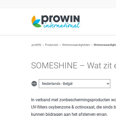
EN NAAR
proWIN
Producten
Wetenswaardigheden
Wetenswaardighe
Consulent bij mij in de buurt vinden
Ook bij u in de buurt is er een proWIN-consulent die graag 
proWIN Winter GmbH
persoonlijk advies te geven.
SOMESHINE – Wat zit er
Acties
Over ons
Nieuwe producten
CONSULENT ZOEKEN
Bedrijfsgeschiedenis
language
Wetenswaardigheden
Kwaliteit
Milieu
In verband met zonbeschermingsproducten word
Logistiek
UV-filters oxybenzone & octinoxaat, die sinds 
kunnen bijdragen aan het afsterven ervan.